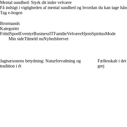
Mental sundhed: Styrk dit indre velvære
Få indsigt i vigtigheden af mental sundhed og hvordan du kan tage hå
Tag e-bogen
Brormands
Kategorier
Fritid
Sport
Eventyr
Business
IT
Familie
Velvære
Hjem
Spiritus
Mode
Min side
Tilmeld nu
Nyhedsbrevet
Jagtsæsonens betydning: Naturforvaltning og
Fællesskab i det
tradition i ét
grej