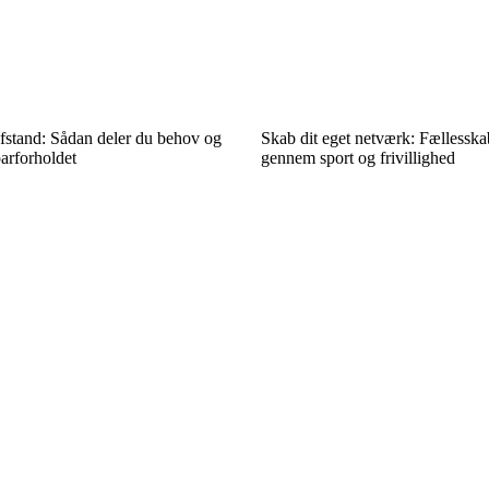
afstand: Sådan deler du behov og
Skab dit eget netværk: Fællessk
parforholdet
gennem sport og frivillighed