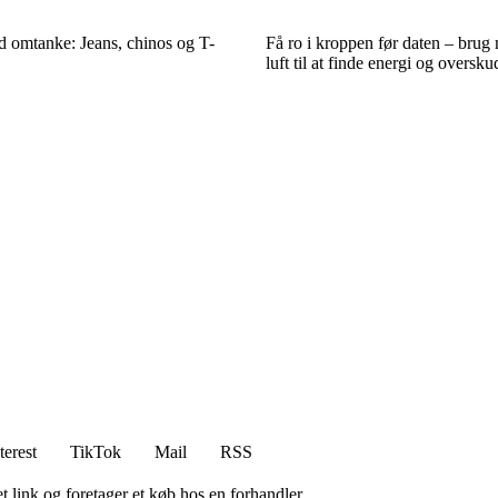
d omtanke: Jeans, chinos og T-
Få ro i kroppen før daten – brug 
luft til at finde energi og oversku
terest
TikTok
Mail
RSS
t link og foretager et køb hos en forhandler.