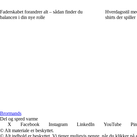
Faderskabet forandrer alt – sådan finder du
Hverdagsstil me
balancen i din nye rolle
shirts der spiller
Brormands
Del og spred varme
X
Facebook
Instagram
LinkedIn
YouTube
Pin
© Alt materiale er beskyttet.
© Alt indhold er beskyttet. Vi tjener muligvis penge, når du klikker på e