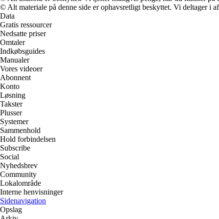
© Alt materiale på denne side er ophavsretligt beskyttet. Vi deltager i 
Data
Gratis ressourcer
Nedsatte priser
Omtaler
Indkøbsguides
Manualer
Vores videoer
Abonnent
Konto
Løsning
Takster
Plusser
Systemer
Sammenhold
Hold forbindelsen
Subscribe
Social
Nyhedsbrev
Community
Lokalområde
Interne henvisninger
Sidenavigation
Opslag
Arkiv