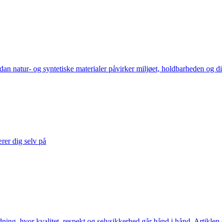
rdan natur- og syntetiske materialer påvirker miljøet, holdbarheden og d
rer dig selv på
dning, hvor kvalitet, respekt og selvsikkerhed går hånd i hånd. Artiklen