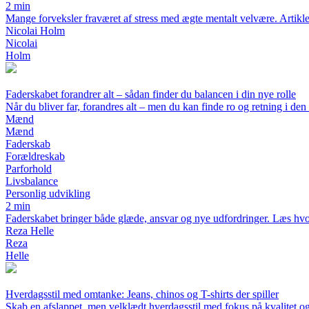
2 min
Mange forveksler fraværet af stress med ægte mentalt velvære. Artikle
Nicolai Holm
Nicolai
Holm
Faderskabet forandrer alt – sådan finder du balancen i din nye rolle
Når du bliver far, forandres alt – men du kan finde ro og retning i de
Mænd
Mænd
Faderskab
Forældreskab
Parforhold
Livsbalance
Personlig udvikling
2 min
Faderskabet bringer både glæde, ansvar og nye udfordringer. Læs hvor
Reza Helle
Reza
Helle
Hverdagsstil med omtanke: Jeans, chinos og T-shirts der spiller
Skab en afslappet, men velklædt hverdagsstil med fokus på kvalitet og