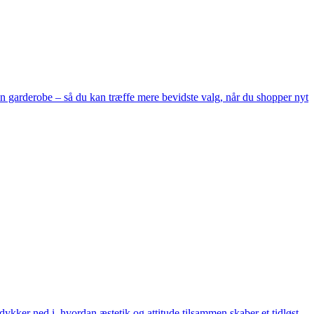
in garderobe – så du kan træffe mere bevidste valg, når du shopper nyt
 dykker ned i, hvordan æstetik og attitude tilsammen skaber et tidløst