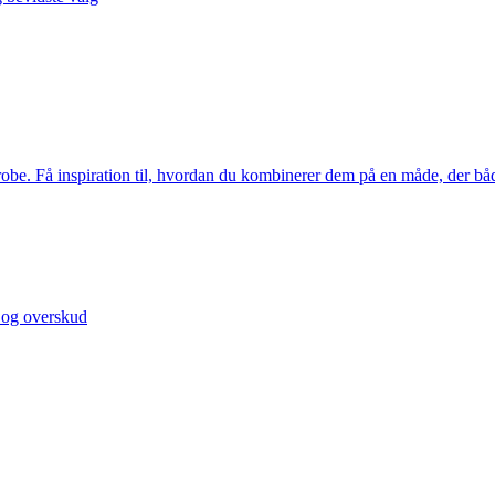
erobe. Få inspiration til, hvordan du kombinerer dem på en måde, der b
i og overskud