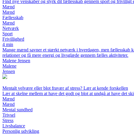
Find nye venskaber og styrk dit fællesskab gennem sport og frivillig
Mænd
Mænd
Fællesskab
Mænd
Netværk
Sport
Frivillighed
4 min
Mange mænd savner et stærkt netværk i hverdagen, men fællesskab kan o
relationer og få mere energi og livsglæde gennem fælles aktiviteter.
Malene Jensen
Malene
Jensen
Mentalt velvære eller blot fravær af stress? Lær at kende forskellen
Lær at skelne mellem at have det godt og blot at undgå at have det ski
Mænd
Mænd
Mental sundhed
Trivsel
Stress
Livsbalance
Personlig udvikling