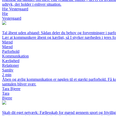
udtryk, der holder i enhver situation.
Hie Vestergaard
Hie
Vestergaard
Tal åbent uden afstand: Sådan deler du behov og forventninger i parf
Lær at kommunikere åbent og kærligt, så I styrker nærheden i jeres f
Mænd
Mænd
Parforhold
Kommunikation
Kærlighed
Relationer
Samliv
2 min
Åben og ærlig kommunikation er nøglen til et stærkt parforhold. Få ko
samtalen bliver svær.
Tara Bjerre
Tara
Bjerre
Skab dit eget netværk: Fællesskab for mænd gennem sport og frivilli