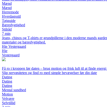
Mænd
Mænd
Herremode
Hverdagsstil
Tøjguide
Bæredygtighed
Stilråd
7 min
Jeans, chinos og T-shirts er grundpillerne i den moderne mands gard
materialer og bæredygtighed.
Hie Vestergaard
Hie
Vestergaard
Få ro i kroppen før daten – brug motion og frisk luft til at finde energ
Slip nervøsiteten og find ro med simple bevægelser før din date
Dating
Dating
Dating
Mental sundhed
Motion
Velvære
Selvtillid