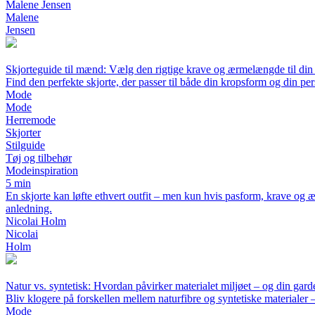
Malene Jensen
Malene
Jensen
Skjorteguide til mænd: Vælg den rigtige krave og ærmelængde til din s
Find den perfekte skjorte, der passer til både din kropsform og din pers
Mode
Mode
Herremode
Skjorter
Stilguide
Tøj og tilbehør
Modeinspiration
5 min
En skjorte kan løfte ethvert outfit – men kun hvis pasform, krave og æ
anledning.
Nicolai Holm
Nicolai
Holm
Natur vs. syntetisk: Hvordan påvirker materialet miljøet – og din gar
Bliv klogere på forskellen mellem naturfibre og syntetiske materialer –
Mode