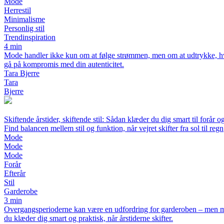
Mode
Herrestil
Minimalisme
Personlig stil
Trendinspiration
4 min
Mode handler ikke kun om at følge strømmen, men om at udtrykke, hvem
gå på kompromis med din autenticitet.
Tara Bjerre
Tara
Bjerre
Skiftende årstider, skiftende stil: Sådan klæder du dig smart til forår og
Find balancen mellem stil og funktion, når vejret skifter fra sol til regn
Mode
Mode
Mode
Forår
Efterår
Stil
Garderobe
3 min
Overgangsperioderne kan være en udfordring for garderoben – men med de
du klæder dig smart og praktisk, når årstiderne skifter.