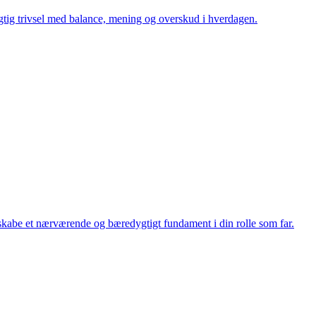
ygtig trivsel med balance, mening og overskud i hverdagen.
skabe et nærværende og bæredygtigt fundament i din rolle som far.