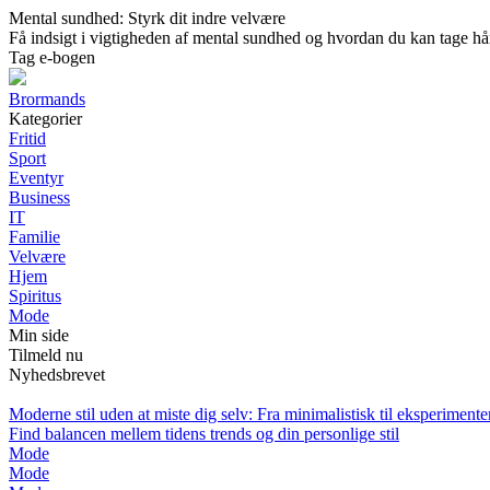
Mental sundhed: Styrk dit indre velvære
Få indsigt i vigtigheden af mental sundhed og hvordan du kan tage h
Tag e-bogen
Brormands
Kategorier
Fritid
Sport
Eventyr
Business
IT
Familie
Velvære
Hjem
Spiritus
Mode
Min side
Tilmeld nu
Nyhedsbrevet
Moderne stil uden at miste dig selv: Fra minimalistisk til eksperiment
Find balancen mellem tidens trends og din personlige stil
Mode
Mode