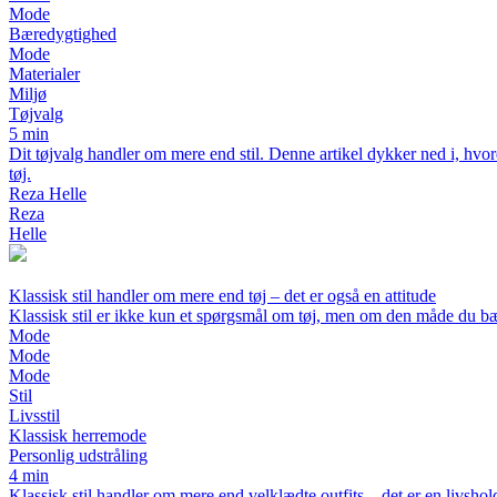
Mode
Bæredygtighed
Mode
Materialer
Miljø
Tøjvalg
5 min
Dit tøjvalg handler om mere end stil. Denne artikel dykker ned i, hvo
tøj.
Reza Helle
Reza
Helle
Klassisk stil handler om mere end tøj – det er også en attitude
Klassisk stil er ikke kun et spørgsmål om tøj, men om den måde du bæ
Mode
Mode
Mode
Stil
Livsstil
Klassisk herremode
Personlig udstråling
4 min
Klassisk stil handler om mere end velklædte outfits – det er en livshol