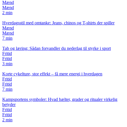
Mænd
Mænd
2 min
Hverdagsstil med omtanke: Jeans, chinos og T-shirts der spiller
Mænd
Mænd
7 min
Tab og læring: Sådan forvandler du nederlag til styrke i sport
Fritid
Fritid
3 min
Korte cykelture, stor effekt – få mere energi i hverdagen
Fritid
Fritid
7 min
Kampsportens symboler: Hvad bælter, grader og ritualer virkelig
betyder
Fritid
Fritid
2 min