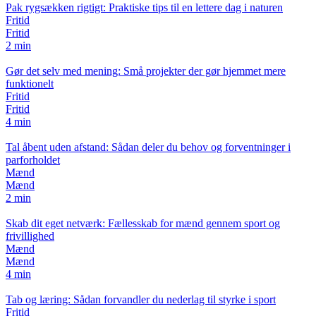
Pak rygsækken rigtigt: Praktiske tips til en lettere dag i naturen
Fritid
Fritid
2 min
Gør det selv med mening: Små projekter der gør hjemmet mere
funktionelt
Fritid
Fritid
4 min
Tal åbent uden afstand: Sådan deler du behov og forventninger i
parforholdet
Mænd
Mænd
2 min
Skab dit eget netværk: Fællesskab for mænd gennem sport og
frivillighed
Mænd
Mænd
4 min
Tab og læring: Sådan forvandler du nederlag til styrke i sport
Fritid