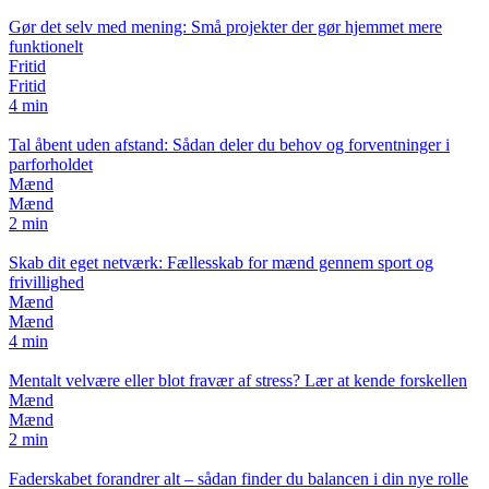
Gør det selv med mening: Små projekter der gør hjemmet mere
funktionelt
Fritid
Fritid
4 min
Tal åbent uden afstand: Sådan deler du behov og forventninger i
parforholdet
Mænd
Mænd
2 min
Skab dit eget netværk: Fællesskab for mænd gennem sport og
frivillighed
Mænd
Mænd
4 min
Mentalt velvære eller blot fravær af stress? Lær at kende forskellen
Mænd
Mænd
2 min
Faderskabet forandrer alt – sådan finder du balancen i din nye rolle