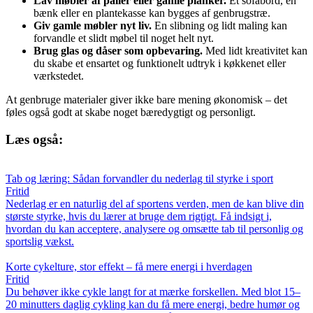
Lav møbler af paller eller gamle planker.
Et sofabord, en
bænk eller en plantekasse kan bygges af genbrugstræ.
Giv gamle møbler nyt liv.
En slibning og lidt maling kan
forvandle et slidt møbel til noget helt nyt.
Brug glas og dåser som opbevaring.
Med lidt kreativitet kan
du skabe et ensartet og funktionelt udtryk i køkkenet eller
værkstedet.
At genbruge materialer giver ikke bare mening økonomisk – det
føles også godt at skabe noget bæredygtigt og personligt.
Læs også:
Tab og læring: Sådan forvandler du nederlag til styrke i sport
Fritid
Nederlag er en naturlig del af sportens verden, men de kan blive din
største styrke, hvis du lærer at bruge dem rigtigt. Få indsigt i,
hvordan du kan acceptere, analysere og omsætte tab til personlig og
sportslig vækst.
Korte cykelture, stor effekt – få mere energi i hverdagen
Fritid
Du behøver ikke cykle langt for at mærke forskellen. Med blot 15–
20 minutters daglig cykling kan du få mere energi, bedre humør og