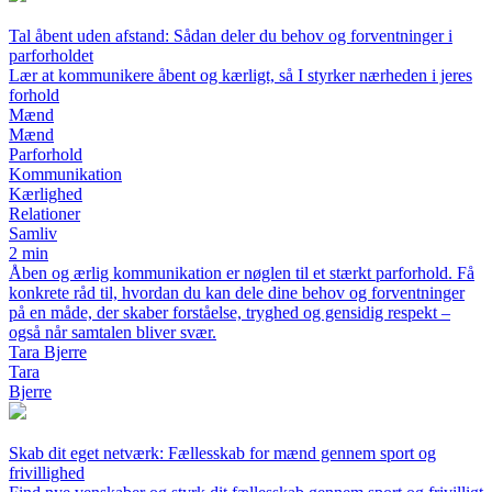
Tal åbent uden afstand: Sådan deler du behov og forventninger i
parforholdet
Lær at kommunikere åbent og kærligt, så I styrker nærheden i jeres
forhold
Mænd
Mænd
Parforhold
Kommunikation
Kærlighed
Relationer
Samliv
2 min
Åben og ærlig kommunikation er nøglen til et stærkt parforhold. Få
konkrete råd til, hvordan du kan dele dine behov og forventninger
på en måde, der skaber forståelse, tryghed og gensidig respekt –
også når samtalen bliver svær.
Tara Bjerre
Tara
Bjerre
Skab dit eget netværk: Fællesskab for mænd gennem sport og
frivillighed