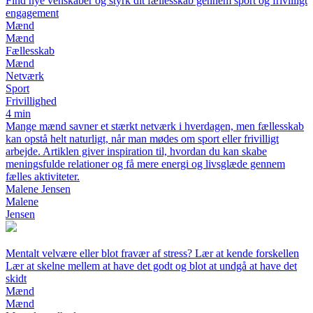
Find nye venskaber og styrk dit fællesskab gennem sport og frivilligt
engagement
Mænd
Mænd
Fællesskab
Mænd
Netværk
Sport
Frivillighed
4 min
Mange mænd savner et stærkt netværk i hverdagen, men fællesskab
kan opstå helt naturligt, når man mødes om sport eller frivilligt
arbejde. Artiklen giver inspiration til, hvordan du kan skabe
meningsfulde relationer og få mere energi og livsglæde gennem
fælles aktiviteter.
Malene Jensen
Malene
Jensen
Mentalt velvære eller blot fravær af stress? Lær at kende forskellen
Lær at skelne mellem at have det godt og blot at undgå at have det
skidt
Mænd
Mænd