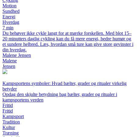
Cykling
Motion
Sundhed
Energi
Hverdag
7 min
Du behøver ikke cykle langt for at mærke forskellen. Med blot 15–
20 minutters daglig cykling kan du få mere energi, bedre humør og
et sundere helbred. Læs, hvordan små ture kan give store gevinster i
din hverdag.
Malene Jensen
Malene
Jensen
Kampsportens symboler: Hvad bælter, grader og ritualer virkelig
betyder
Opdag den skjulte betydning bag bælter, grader og ritualer i
kampsportens verden
Fritid
Fritid
Kampsport
Tradition
Kultur
Træning