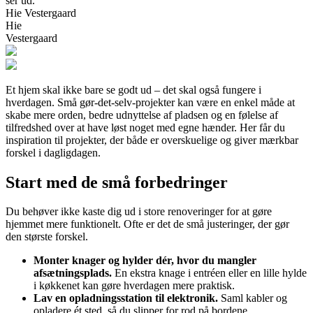
ser ud.
Hie Vestergaard
Hie
Vestergaard
Et hjem skal ikke bare se godt ud – det skal også fungere i
hverdagen. Små gør-det-selv-projekter kan være en enkel måde at
skabe mere orden, bedre udnyttelse af pladsen og en følelse af
tilfredshed over at have løst noget med egne hænder. Her får du
inspiration til projekter, der både er overskuelige og giver mærkbar
forskel i dagligdagen.
Start med de små forbedringer
Du behøver ikke kaste dig ud i store renoveringer for at gøre
hjemmet mere funktionelt. Ofte er det de små justeringer, der gør
den største forskel.
Monter knager og hylder dér, hvor du mangler
afsætningsplads.
En ekstra knage i entréen eller en lille hylde
i køkkenet kan gøre hverdagen mere praktisk.
Lav en opladningsstation til elektronik.
Saml kabler og
opladere ét sted, så du slipper for rod på bordene.