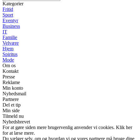
Kategorier
Fritid
Sport
Eventyr
Business
IT
Familie
Velvære
Hjem
Spiritus
Mode
Om os
Kontakt
Presse
Reklame
Min konto
Nyhedsmail
Partnere
Del et tip
Min side
Tilmeld nu
Nyhedsbrevet
For at gøre siden mere brugervenlig anvender vi cookies. Klik her
for at læse mere.
Du vælger selv, om og hvordan vi og vores partnere må bruge dine