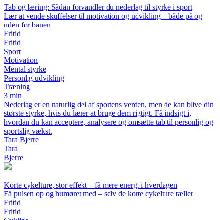
Tab og læring: Sådan forvandler du nederlag til styrke i sport
Lær at vende skuffelser til motivation og udvikling – både på og
uden for banen
Fritid
Fritid
Sport
Motivation
Mental styrke
Personlig udvikling
Træning
3 min
Nederlag er en naturlig del af sportens verden, men de kan blive din
største styrke, hvis du lærer at bruge dem rigtigt. Få indsigt i,
hvordan du kan acceptere, analysere og omsætte tab til personlig og
sportslig vækst.
Tara Bjerre
Tara
Bjerre
Korte cykelture, stor effekt – få mere energi i hverdagen
Få pulsen op og humøret med – selv de korte cykelture tæller
Fritid
Fritid