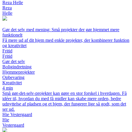
Reza Helle
Reza
Helle
Gør det selv med mening: Små projekter der gør hjemmet mere
funktionelt
Få mere ud af dit hjem med enkle projekter, der kombinerer funktion
og kreativitet
Fritid
Fritid
Gør det selv
Boligindretning
Hjemmeprojekter
Opbevaring
Kreativitet
4 min
Små gør-det-selv-projekter kan gøre en stor forskel i hverdagen. Få
idéer til, hvordan du med få midler kan skabe mere orden, bedre
udnyttelse af pladsen og et hjem, der fungerer lige så godt, som det
ser ud.
Hie Vestergaard
Hie
Vestergaard