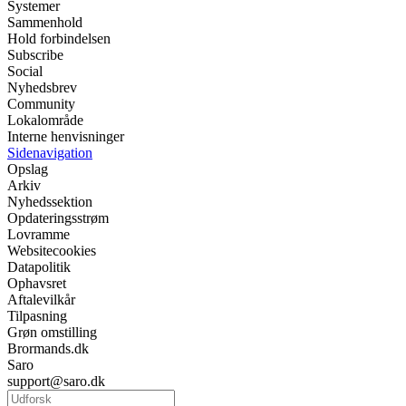
Systemer
Sammenhold
Hold forbindelsen
Subscribe
Social
Nyhedsbrev
Community
Lokalområde
Interne henvisninger
Sidenavigation
Opslag
Arkiv
Nyhedssektion
Opdateringsstrøm
Lovramme
Websitecookies
Datapolitik
Ophavsret
Aftalevilkår
Tilpasning
Grøn omstilling
Brormands.dk
Saro
support@saro.dk