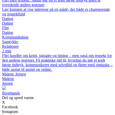
Flirt med respekt: Sådan gør du et godt første indtryk uden at
overskride andres grænser
Lær kunsten at vise interesse på en måde, der både er charmerende
og respektfuld
Dating
Dating
Flirt
Dating
Kommunikation
Samtykke
Relationer
2 min
Flirt handler om kemi, signaler og timing – men også om respekt for
den andens grænser. Få praktiske råd til, hvordan du gør et godt
første indtryk, kommunikerer med selvtillid og flirter med omtanke –
både ansigt til ansigt og online.
Malene Jensen
Malene
Jensen
Brormands
Del og spred varme
X
Facebook
Instagram