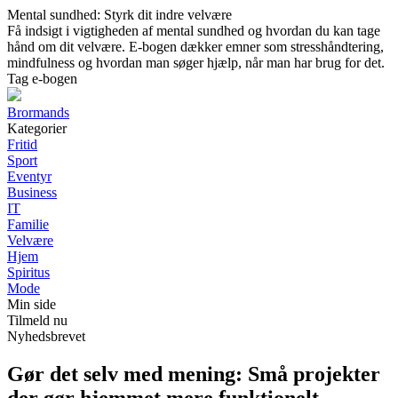
Mental sundhed: Styrk dit indre velvære
Få indsigt i vigtigheden af mental sundhed og hvordan du kan tage
hånd om dit velvære. E-bogen dækker emner som stresshåndtering,
mindfulness og hvordan man søger hjælp, når man har brug for det.
Tag e-bogen
Brormands
Kategorier
Fritid
Sport
Eventyr
Business
IT
Familie
Velvære
Hjem
Spiritus
Mode
Min side
Tilmeld nu
Nyhedsbrevet
Gør det selv med mening: Små projekter
der gør hjemmet mere funktionelt