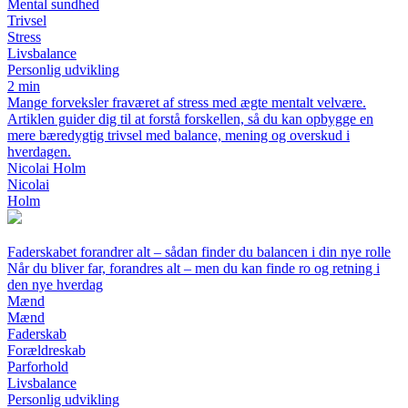
Mental sundhed
Trivsel
Stress
Livsbalance
Personlig udvikling
2 min
Mange forveksler fraværet af stress med ægte mentalt velvære.
Artiklen guider dig til at forstå forskellen, så du kan opbygge en
mere bæredygtig trivsel med balance, mening og overskud i
hverdagen.
Nicolai Holm
Nicolai
Holm
Faderskabet forandrer alt – sådan finder du balancen i din nye rolle
Når du bliver far, forandres alt – men du kan finde ro og retning i
den nye hverdag
Mænd
Mænd
Faderskab
Forældreskab
Parforhold
Livsbalance
Personlig udvikling