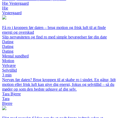
Hie Vestergaard
Hie
Vestergaard
Få ro i kroppen før daten – brug motion og frisk luft til at finde
energi og overskud
Slip nervøsiteten og find ro med simple bevægelser før din date
Dating
Dating
Dating
Mental sundhed
Motion
Velvære
Selvtillid
3 min
Nervøs før daten? Brug kroppen til at skabe ro i sindet. En gåtur, lidt
motion eller frisk luft kan give dig energi, fokus og selvtillid – så du
møder op som den bedste udgave af dig selv.
Tara Bjerre
Tara
Bjerre