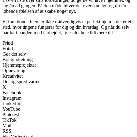
Lav en liste over små forbedringer, du gerne vil lave i hjemmet, og
tag én ad gangen. På den måde bliver det overskueligt, og du får
løbende følelsen af at skabe noget nyt.
Et funktionelt hjem er ikke nødvendigvis et perfekt hjem – det er et
sted, hvor tingene fungerer for dig og din hverdag. Og når du selv
har haft hånden med i arbejdet, føles det hele lidt mere dit.
Fritid
Fritid
Gør det selv
Boligindretning
Hjemmeprojekter
Opbevaring
Kreativitet
Del og spred varme
X
Facebook
Instagram
LinkedIn
YouTube
Pinterest
TikTok
Mail
RSS
Hie Vestergaard