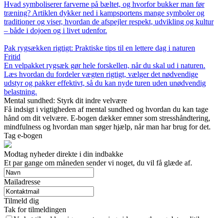
Hvad symboliserer farverne på bæltet, og hvorfor bukker man før
træning? Artiklen dykker ned i kampsportens mange symboler og
traditioner og viser, hvordan de afspejler respekt, udvikling og kultur
– både i dojoen og i livet udenfor.
Pak rygsækken rigtigt: Praktiske tips til en lettere dag i naturen
Fritid
En velpakket rygsæk gør hele forskellen, når du skal ud i naturen.
Læs hvordan du fordeler vægten rigtigt, vælger det nødvendige
udstyr og pakker effektivt, så du kan nyde turen uden unødvendig
belastning.
Mental sundhed: Styrk dit indre velvære
Få indsigt i vigtigheden af mental sundhed og hvordan du kan tage
hånd om dit velvære. E-bogen dækker emner som stresshåndtering,
mindfulness og hvordan man søger hjælp, når man har brug for det.
Tag e-bogen
Modtag nyheder direkte i din indbakke
Et par gange om måneden sender vi noget, du vil få glæde af.
Mailadresse
Tilmeld dig
Tak for tilmeldingen