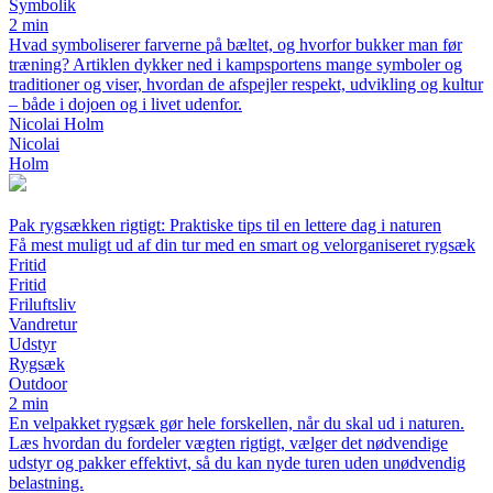
Symbolik
2 min
Hvad symboliserer farverne på bæltet, og hvorfor bukker man før
træning? Artiklen dykker ned i kampsportens mange symboler og
traditioner og viser, hvordan de afspejler respekt, udvikling og kultur
– både i dojoen og i livet udenfor.
Nicolai Holm
Nicolai
Holm
Pak rygsækken rigtigt: Praktiske tips til en lettere dag i naturen
Få mest muligt ud af din tur med en smart og velorganiseret rygsæk
Fritid
Fritid
Friluftsliv
Vandretur
Udstyr
Rygsæk
Outdoor
2 min
En velpakket rygsæk gør hele forskellen, når du skal ud i naturen.
Læs hvordan du fordeler vægten rigtigt, vælger det nødvendige
udstyr og pakker effektivt, så du kan nyde turen uden unødvendig
belastning.