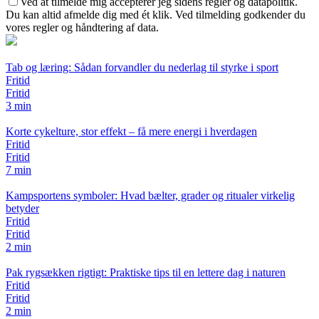
Ved at tilmelde mig accepterer jeg sidens regler og datapolitik.
Du kan altid afmelde dig med ét klik. Ved tilmelding godkender du
vores regler og håndtering af data.
Tab og læring: Sådan forvandler du nederlag til styrke i sport
Fritid
Fritid
3 min
Korte cykelture, stor effekt – få mere energi i hverdagen
Fritid
Fritid
7 min
Kampsportens symboler: Hvad bælter, grader og ritualer virkelig
betyder
Fritid
Fritid
2 min
Pak rygsækken rigtigt: Praktiske tips til en lettere dag i naturen
Fritid
Fritid
2 min