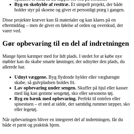
Byg en skohylde af resttræ.
Et simpelt projekt, der både
holder styr på skoene og giver et personligt præg i gangen.
Disse projekter kræver kun få materialer og kan klares på en
eftermiddag – men de giver en følelse af orden og overskud, der
varer ved.
Gør opbevaring til en del af indretningen
Mange hjem kæmper med for lidt plads. I stedet for at købe nye
møbler kan du skabe smarte løsninger, der udnytter den plads, du
allerede har.
Udnyt væggene.
Byg flydende hylder eller væghængte
skabe, så gulvpladsen holdes fri.
Lav opbevaring under sengen.
Skuffer på hjul eller kasser
med låg kan gemme sengetøj, sko eller sæsonens tøj.
Byg en bænk med opbevaring.
Perfekt til entréen eller
spisestuen – et sted at sidde, der samtidig rummer tæpper, sko
eller legetøj.
Når opbevaringen bliver en integreret del af indretningen, får du
både et pænt og praktisk hjem.