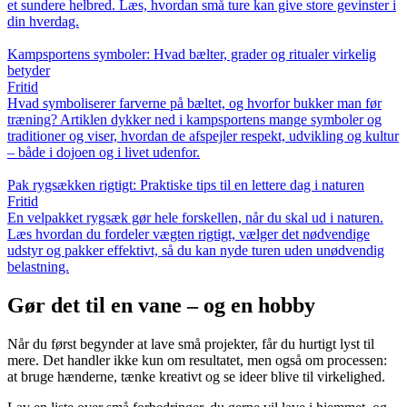
et sundere helbred. Læs, hvordan små ture kan give store gevinster i
din hverdag.
Kampsportens symboler: Hvad bælter, grader og ritualer virkelig
betyder
Fritid
Hvad symboliserer farverne på bæltet, og hvorfor bukker man før
træning? Artiklen dykker ned i kampsportens mange symboler og
traditioner og viser, hvordan de afspejler respekt, udvikling og kultur
– både i dojoen og i livet udenfor.
Pak rygsækken rigtigt: Praktiske tips til en lettere dag i naturen
Fritid
En velpakket rygsæk gør hele forskellen, når du skal ud i naturen.
Læs hvordan du fordeler vægten rigtigt, vælger det nødvendige
udstyr og pakker effektivt, så du kan nyde turen uden unødvendig
belastning.
Gør det til en vane – og en hobby
Når du først begynder at lave små projekter, får du hurtigt lyst til
mere. Det handler ikke kun om resultatet, men også om processen:
at bruge hænderne, tænke kreativt og se ideer blive til virkelighed.