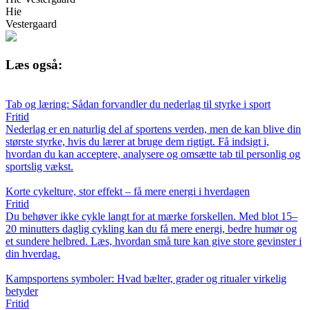
Hie
Vestergaard
Læs også:
Tab og læring: Sådan forvandler du nederlag til styrke i sport
Fritid
Nederlag er en naturlig del af sportens verden, men de kan blive din
største styrke, hvis du lærer at bruge dem rigtigt. Få indsigt i,
hvordan du kan acceptere, analysere og omsætte tab til personlig og
sportslig vækst.
Korte cykelture, stor effekt – få mere energi i hverdagen
Fritid
Du behøver ikke cykle langt for at mærke forskellen. Med blot 15–
20 minutters daglig cykling kan du få mere energi, bedre humør og
et sundere helbred. Læs, hvordan små ture kan give store gevinster i
din hverdag.
Kampsportens symboler: Hvad bælter, grader og ritualer virkelig
betyder
Fritid