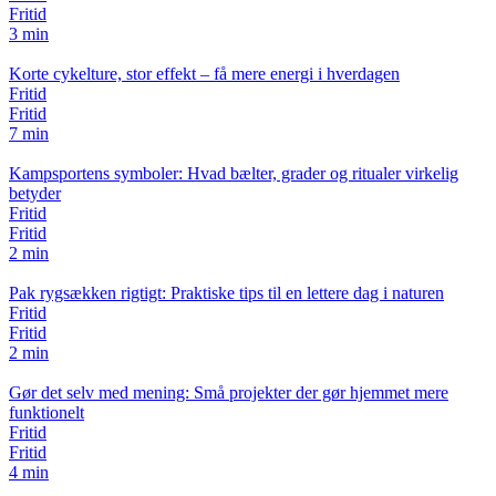
Fritid
3 min
Korte cykelture, stor effekt – få mere energi i hverdagen
Fritid
Fritid
7 min
Kampsportens symboler: Hvad bælter, grader og ritualer virkelig
betyder
Fritid
Fritid
2 min
Pak rygsækken rigtigt: Praktiske tips til en lettere dag i naturen
Fritid
Fritid
2 min
Gør det selv med mening: Små projekter der gør hjemmet mere
funktionelt
Fritid
Fritid
4 min