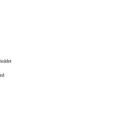
holdet
hed