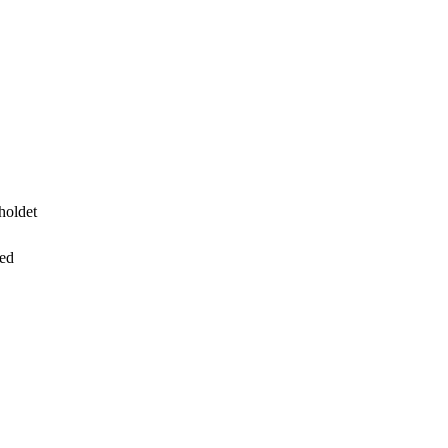
holdet
hed