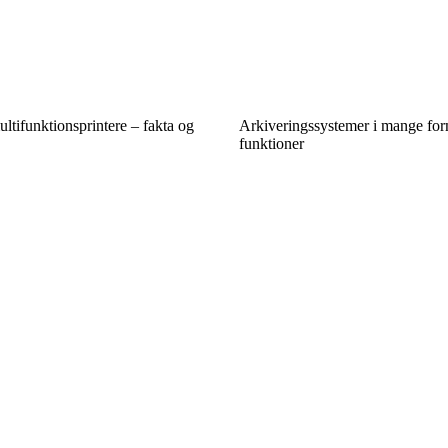
ltifunktionsprintere – fakta og
Arkiveringssystemer i mange fo
funktioner