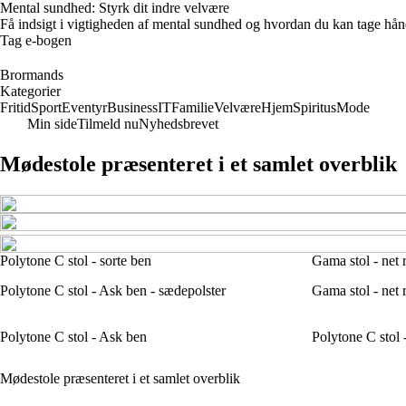
Mental sundhed: Styrk dit indre velvære
Få indsigt i vigtigheden af mental sundhed og hvordan du kan tage hå
Tag e-bogen
Brormands
Kategorier
Fritid
Sport
Eventyr
Business
IT
Familie
Velvære
Hjem
Spiritus
Mode
Min side
Tilmeld nu
Nyhedsbrevet
Mødestole præsenteret i et samlet overblik
Polytone C stol - sorte ben
Gama stol - net 
Polytone C stol - Ask ben - sædepolster
Gama stol - net r
Polytone C stol - Ask ben
Polytone C stol -
Mødestole præsenteret i et samlet overblik