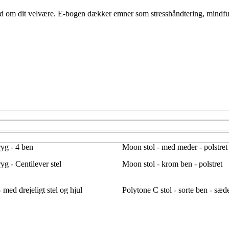
nd om dit velvære. E-bogen dækker emner som stresshåndtering, mindfu
ryg - 4 ben
Moon stol - med meder - polstret
yg - Centilever stel
Moon stol - krom ben - polstret
 med drejeligt stel og hjul
Polytone C stol - sorte ben - sæd