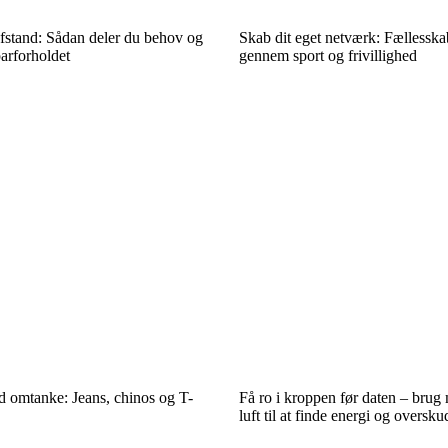
afstand: Sådan deler du behov og
Skab dit eget netværk: Fællessk
parforholdet
gennem sport og frivillighed
d omtanke: Jeans, chinos og T-
Få ro i kroppen før daten – brug 
luft til at finde energi og oversku