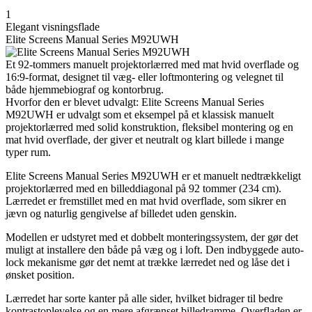
1
Elegant visningsflade
Elite Screens Manual Series M92UWH
Et 92-tommers manuelt projektorlærred med mat hvid overflade og
16:9-format, designet til væg- eller loftmontering og velegnet til
både hjemmebiograf og kontorbrug.
Hvorfor den er blevet udvalgt: Elite Screens Manual Series
M92UWH er udvalgt som et eksempel på et klassisk manuelt
projektorlærred med solid konstruktion, fleksibel montering og en
mat hvid overflade, der giver et neutralt og klart billede i mange
typer rum.
Elite Screens Manual Series M92UWH er et manuelt nedtrækkeligt
projektorlærred med en billeddiagonal på 92 tommer (234 cm).
Lærredet er fremstillet med en mat hvid overflade, som sikrer en
jævn og naturlig gengivelse af billedet uden genskin.
Modellen er udstyret med et dobbelt monteringssystem, der gør det
muligt at installere den både på væg og i loft. Den indbyggede auto-
lock mekanisme gør det nemt at trække lærredet ned og låse det i
ønsket position.
Lærredet har sorte kanter på alle sider, hvilket bidrager til bedre
kontrastoplevelse og en mere afgrænset billedramme. Overfladen er