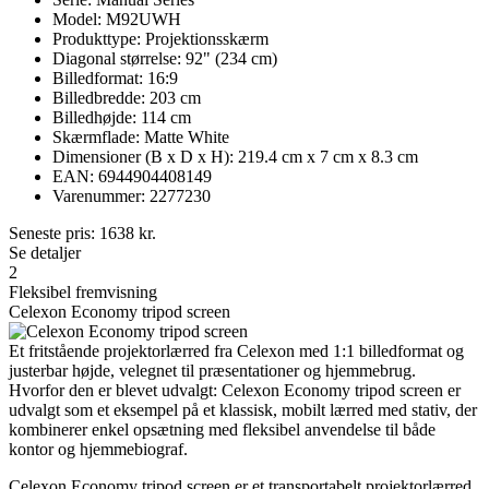
Model: M92UWH
Produkttype: Projektionsskærm
Diagonal størrelse: 92" (234 cm)
Billedformat: 16:9
Billedbredde: 203 cm
Billedhøjde: 114 cm
Skærmflade: Matte White
Dimensioner (B x D x H): 219.4 cm x 7 cm x 8.3 cm
EAN: 6944904408149
Varenummer: 2277230
Seneste pris:
1638
kr.
Se detaljer
2
Fleksibel fremvisning
Celexon Economy tripod screen
Et fritstående projektorlærred fra Celexon med 1:1 billedformat og
justerbar højde, velegnet til præsentationer og hjemmebrug.
Hvorfor den er blevet udvalgt: Celexon Economy tripod screen er
udvalgt som et eksempel på et klassisk, mobilt lærred med stativ, der
kombinerer enkel opsætning med fleksibel anvendelse til både
kontor og hjemmebiograf.
Celexon Economy tripod screen er et transportabelt projektorlærred