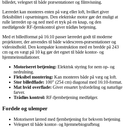
billedet, velegnet til både præsentationer og filmvisning.
Lærredet kan monteres enten på væg eller loft, hvilket giver
fleksibilitet i opsætningen. Den elektriske motor gør det muligt at
rulle lærredet op og ned med et tryk på en knap, og den
medfølgende RF-fjernkontrol giver trådløs betjening.
Med et billedformat på 16:10 passer lærredet godt til moderne
projektorer, der anvendes til både widescreen-præsentationer og
videoindhold. Den kompakte konstruktion med en bredde på 243
cm og en vægt på 10 kg gør det egnet til både kontor- og
hjemmeinstallationer.
Motoriseret betjening:
Elektrisk styring for nem op- og
nedrulning.
Fleksibel montering:
Kan monteres både på væg og loft.
Stor billedflade:
100" (254 cm) diagonal med 16:10-format.
Mat hvid overflade:
Giver ensartet lysfordeling og naturlige
farver.
Trådløs kontrol:
RF-fjernbetjening medfølger.
Fordele og ulemper
Motoriseret lærred med fjernbetjening for bekvem betjening
Velegnet til både kontor- og hjemmebiografbrug