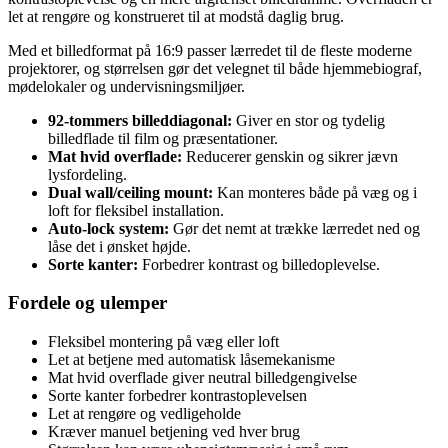
let at rengøre og konstrueret til at modstå daglig brug.
Med et billedformat på 16:9 passer lærredet til de fleste moderne
projektorer, og størrelsen gør det velegnet til både hjemmebiograf,
mødelokaler og undervisningsmiljøer.
92-tommers billeddiagonal:
Giver en stor og tydelig
billedflade til film og præsentationer.
Mat hvid overflade:
Reducerer genskin og sikrer jævn
lysfordeling.
Dual wall/ceiling mount:
Kan monteres både på væg og i
loft for fleksibel installation.
Auto-lock system:
Gør det nemt at trække lærredet ned og
låse det i ønsket højde.
Sorte kanter:
Forbedrer kontrast og billedoplevelse.
Fordele og ulemper
Fleksibel montering på væg eller loft
Let at betjene med automatisk låsemekanisme
Mat hvid overflade giver neutral billedgengivelse
Sorte kanter forbedrer kontrastoplevelsen
Let at rengøre og vedligeholde
Kræver manuel betjening ved hver brug