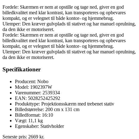
Fordele: Skærmen er nem at opstille og tage ned, giver en god
billedkvalitet med klar kontrast, kan transporteres og opbevares
kompakt, og er velegnet til både kontor- og hjemmebrug.
Ulemper: Den kræver gulvplads til stativet og har manuel oprulning,
da den ikke er motoriseret.
Fordele: Skærmen er nem at opstille og tage ned, giver en god
billedkvalitet med klar kontrast, kan transporteres og opbevares
kompakt, og er velegnet til både kontor- og hjemmebrug.
Ulemper: Den kræver gulvplads til stativet og har manuel oprulning,
da den ikke er motoriseret.
Specifikationer
Producent: Nobo
Model: 1902397W
Varenummer: 2539334
EAN: 5028252425292
Produkttype: Projektionsskærm med trebenet stativ
Billedstørrelse: 200 cm x 131 cm
Billedformat: 16:10
Vægt: 11,1 kg
Egenskaber: Stativholder
Seneste pris:
2669
kr.