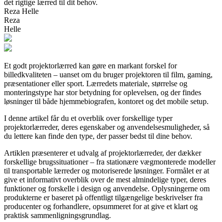
det rigtige lærred til dit behov.
Reza Helle
Reza
Helle
Et godt projektorlærred kan gøre en markant forskel for
billedkvaliteten – uanset om du bruger projektoren til film, gaming,
præsentationer eller sport. Lærredets materiale, størrelse og
monteringstype har stor betydning for oplevelsen, og der findes
løsninger til både hjemmebiografen, kontoret og det mobile setup.
I denne artikel får du et overblik over forskellige typer
projektorlærreder, deres egenskaber og anvendelsesmuligheder, så
du lettere kan finde den type, der passer bedst til dine behov.
Artiklen præsenterer et udvalg af projektorlærreder, der dækker
forskellige brugssituationer – fra stationære vægmonterede modeller
til transportable lærreder og motoriserede løsninger. Formålet er at
give et informativt overblik over de mest almindelige typer, deres
funktioner og forskelle i design og anvendelse. Oplysningerne om
produkterne er baseret på offentligt tilgængelige beskrivelser fra
producenter og forhandlere, opsummeret for at give et klart og
praktisk sammenligningsgrundlag.