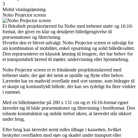
3
Mobil visningsløsning
Nobo Projector screen
Et fleksibelt projektorlærred fra Nobo med trebenet stativ og 16:10-
format, der giver en klar og detaljeret billedgengivelse til
præsentationer og filmvisning.
Hvorfor den er blevet udvalgt: Nobo Projector screen er udvalgt for
sin kombination af mobilitet, enkel opsætning og solid billedkvalitet.
Den repræsenterer en klassisk løsning til brugere, der har behov for
et transportabelt lærred til møder, undervisning eller hjemmebrug.
Nobo Projector screen er et fritstående projektionslærred med
trebenet stativ, der gør det nemt at opstille og flytte efter behov.
Lærredet har en mathvid overflade med sort ramme, som bidrager til
et skarpt og kontrastfyldt billede, der kan ses tydeligt fra flere vinkler
i rummet.
Med en billedstørrelse på 200 x 131 cm og et 16:10-format egner
lærredet sig til både præsentationer og filmvisning i bredformat. Den
robuste konstruktion og stabile trefod sikrer, at lærredet står sikkert
under brug.
Efter brug kan lærredet nemt rulles tilbage i kassetten, hvilket
beskytter overfladen mod støv og skader under transport eller