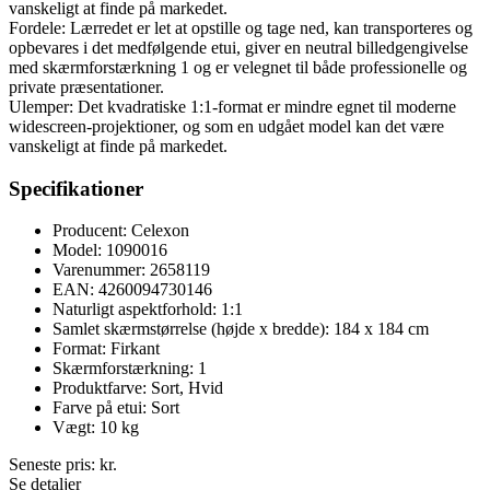
vanskeligt at finde på markedet.
Fordele: Lærredet er let at opstille og tage ned, kan transporteres og
opbevares i det medfølgende etui, giver en neutral billedgengivelse
med skærmforstærkning 1 og er velegnet til både professionelle og
private præsentationer.
Ulemper: Det kvadratiske 1:1-format er mindre egnet til moderne
widescreen-projektioner, og som en udgået model kan det være
vanskeligt at finde på markedet.
Specifikationer
Producent: Celexon
Model: 1090016
Varenummer: 2658119
EAN: 4260094730146
Naturligt aspektforhold: 1:1
Samlet skærmstørrelse (højde x bredde): 184 x 184 cm
Format: Firkant
Skærmforstærkning: 1
Produktfarve: Sort, Hvid
Farve på etui: Sort
Vægt: 10 kg
Seneste pris:
kr.
Se detaljer