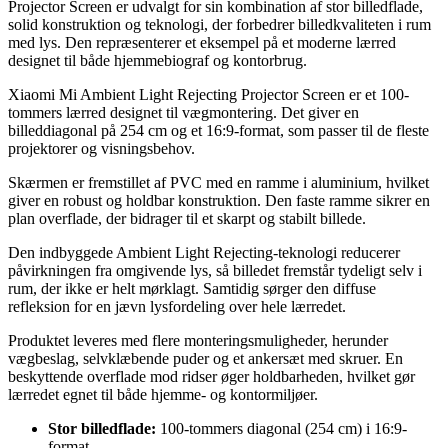
Projector Screen er udvalgt for sin kombination af stor billedflade,
solid konstruktion og teknologi, der forbedrer billedkvaliteten i rum
med lys. Den repræsenterer et eksempel på et moderne lærred
designet til både hjemmebiograf og kontorbrug.
Xiaomi Mi Ambient Light Rejecting Projector Screen er et 100-
tommers lærred designet til vægmontering. Det giver en
billeddiagonal på 254 cm og et 16:9-format, som passer til de fleste
projektorer og visningsbehov.
Skærmen er fremstillet af PVC med en ramme i aluminium, hvilket
giver en robust og holdbar konstruktion. Den faste ramme sikrer en
plan overflade, der bidrager til et skarpt og stabilt billede.
Den indbyggede Ambient Light Rejecting-teknologi reducerer
påvirkningen fra omgivende lys, så billedet fremstår tydeligt selv i
rum, der ikke er helt mørklagt. Samtidig sørger den diffuse
refleksion for en jævn lysfordeling over hele lærredet.
Produktet leveres med flere monteringsmuligheder, herunder
vægbeslag, selvklæbende puder og et ankersæt med skruer. En
beskyttende overflade mod ridser øger holdbarheden, hvilket gør
lærredet egnet til både hjemme- og kontormiljøer.
Stor billedflade:
100-tommers diagonal (254 cm) i 16:9-
format.