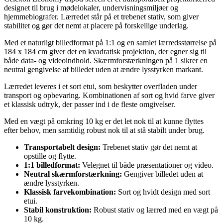
designet til brug i mødelokaler, undervisningsmiljøer og
hjemmebiografer. Lærredet står på et trebenet stativ, som giver
stabilitet og gør det nemt at placere på forskellige underlag.
Med et naturligt billedformat på 1:1 og en samlet lærredsstørrelse på
184 x 184 cm giver det en kvadratisk projektion, der egner sig til
både data- og videoindhold. Skærmforstærkningen på 1 sikrer en
neutral gengivelse af billedet uden at ændre lysstyrken markant.
Lærredet leveres i et sort etui, som beskytter overfladen under
transport og opbevaring. Kombinationen af sort og hvid farve giver
et klassisk udtryk, der passer ind i de fleste omgivelser.
Med en vægt på omkring 10 kg er det let nok til at kunne flyttes
efter behov, men samtidig robust nok til at stå stabilt under brug.
Transportabelt design:
Trebenet stativ gør det nemt at
opstille og flytte.
1:1 billedformat:
Velegnet til både præsentationer og video.
Neutral skærmforstærkning:
Gengiver billedet uden at
ændre lysstyrken.
Klassisk farvekombination:
Sort og hvidt design med sort
etui.
Stabil konstruktion:
Robust stativ og lærred med en vægt på
10 kg.