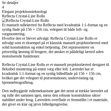
Se detaljer
4
Elegant projektionsteknologi
Reflecta Crystal-Line Rollo
Et manuelt rullelærred fra Reflecta med kvadratisk 1:1-format og en
synlig flade på 156 × 156 cm, velegnet til både loft- og
vægmontering.
Hvorfor den er blevet udvalgt: Reflecta Crystal-Line Rollo er
udvalgt som et eksempel på et klassisk manuelt projektorlærred med
solid konstruktion og enkel betjening. Det repræsenterer en
prisvenlig løsning til brugere, der ønsker et pålideligt lærred uden
motoriserede funktioner.
Reflecta Crystal-Line Rollo er et manuelt projektorlærred designet til
fleksibel montering på enten væg eller loft. Lærredet har et
kvadratisk 1:1-format og en synlig billedflade på 156 × 156 cm,
hvilket gør det velegnet til præsentationer, undervisning og
hjemmebiografbrug.
Den indbyggede rullemekanisme gør det nemt at trække lærredet ud
og rulle det sammen igen, mens den robuste konstruktion sikrer
stabilitet under brug. Lærredets overflade er fremstillet i et materiale,
der giver en klar og jævn billedgengivelse.