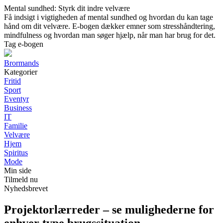
Mental sundhed: Styrk dit indre velvære
Få indsigt i vigtigheden af mental sundhed og hvordan du kan tage
hånd om dit velvære. E-bogen dækker emner som stresshåndtering,
mindfulness og hvordan man søger hjælp, når man har brug for det.
Tag e-bogen
Brormands
Kategorier
Fritid
Sport
Eventyr
Business
IT
Familie
Velvære
Hjem
Spiritus
Mode
Min side
Tilmeld nu
Nyhedsbrevet
Projektorlærreder – se mulighederne for
enhver type brugssituation