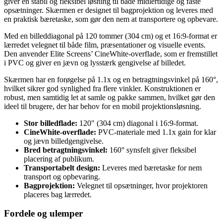
giver en stabil og fleksibel løsning til både midlertidige og faste
opsætninger. Skærmen er designet til bagprojektion og leveres med
en praktisk bæretaske, som gør den nem at transportere og opbevare.
Med en billeddiagonal på 120 tommer (304 cm) og et 16:9-format er
lærredet velegnet til både film, præsentationer og visuelle events.
Den anvender Elite Screens’ CineWhite-overflade, som er fremstillet
i PVC og giver en jævn og lysstærk gengivelse af billedet.
Skærmen har en forøgelse på 1.1x og en betragtningsvinkel på 160°,
hvilket sikrer god synlighed fra flere vinkler. Konstruktionen er
robust, men samtidig let at samle og pakke sammen, hvilket gør den
ideel til brugere, der har behov for en mobil projektionsløsning.
Stor billedflade:
120" (304 cm) diagonal i 16:9-format.
CineWhite-overflade:
PVC-materiale med 1.1x gain for klar
og jævn billedgengivelse.
Bred betragtningsvinkel:
160° synsfelt giver fleksibel
placering af publikum.
Transportabelt design:
Leveres med bæretaske for nem
transport og opbevaring.
Bagprojektion:
Velegnet til opsætninger, hvor projektoren
placeres bag lærredet.
Fordele og ulemper