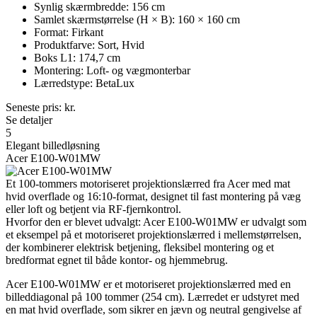
Synlig skærmbredde: 156 cm
Samlet skærmstørrelse (H × B): 160 × 160 cm
Format: Firkant
Produktfarve: Sort, Hvid
Boks L1: 174,7 cm
Montering: Loft- og vægmonterbar
Lærredstype: BetaLux
Seneste pris:
kr.
Se detaljer
5
Elegant billedløsning
Acer E100-W01MW
Et 100-tommers motoriseret projektionslærred fra Acer med mat
hvid overflade og 16:10-format, designet til fast montering på væg
eller loft og betjent via RF-fjernkontrol.
Hvorfor den er blevet udvalgt: Acer E100-W01MW er udvalgt som
et eksempel på et motoriseret projektionslærred i mellemstørrelsen,
der kombinerer elektrisk betjening, fleksibel montering og et
bredformat egnet til både kontor- og hjemmebrug.
Acer E100-W01MW er et motoriseret projektionslærred med en
billeddiagonal på 100 tommer (254 cm). Lærredet er udstyret med
en mat hvid overflade, som sikrer en jævn og neutral gengivelse af