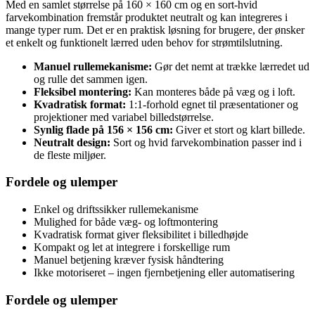
Med en samlet størrelse på 160 × 160 cm og en sort-hvid
farvekombination fremstår produktet neutralt og kan integreres i
mange typer rum. Det er en praktisk løsning for brugere, der ønsker
et enkelt og funktionelt lærred uden behov for strømtilslutning.
Manuel rullemekanisme:
Gør det nemt at trække lærredet ud
og rulle det sammen igen.
Fleksibel montering:
Kan monteres både på væg og i loft.
Kvadratisk format:
1:1-forhold egnet til præsentationer og
projektioner med variabel billedstørrelse.
Synlig flade på 156 × 156 cm:
Giver et stort og klart billede.
Neutralt design:
Sort og hvid farvekombination passer ind i
de fleste miljøer.
Fordele og ulemper
Enkel og driftssikker rullemekanisme
Mulighed for både væg- og loftmontering
Kvadratisk format giver fleksibilitet i billedhøjde
Kompakt og let at integrere i forskellige rum
Manuel betjening kræver fysisk håndtering
Ikke motoriseret – ingen fjernbetjening eller automatisering
Fordele og ulemper