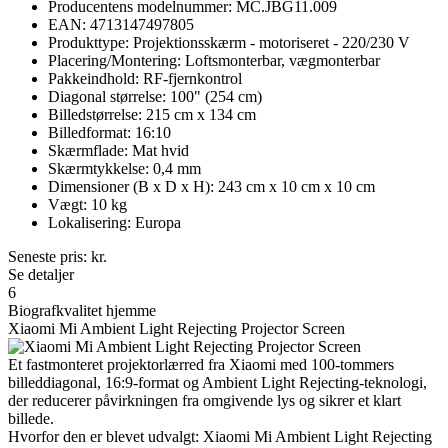
Producentens modelnummer: MC.JBG11.009
EAN: 4713147497805
Produkttype: Projektionsskærm - motoriseret - 220/230 V
Placering/Montering: Loftsmonterbar, vægmonterbar
Pakkeindhold: RF-fjernkontrol
Diagonal størrelse: 100" (254 cm)
Billedstørrelse: 215 cm x 134 cm
Billedformat: 16:10
Skærmflade: Mat hvid
Skærmtykkelse: 0,4 mm
Dimensioner (B x D x H): 243 cm x 10 cm x 10 cm
Vægt: 10 kg
Lokalisering: Europa
Seneste pris:
kr.
Se detaljer
6
Biografkvalitet hjemme
Xiaomi Mi Ambient Light Rejecting Projector Screen
Et fastmonteret projektorlærred fra Xiaomi med 100-tommers
billeddiagonal, 16:9-format og Ambient Light Rejecting-teknologi,
der reducerer påvirkningen fra omgivende lys og sikrer et klart
billede.
Hvorfor den er blevet udvalgt: Xiaomi Mi Ambient Light Rejecting