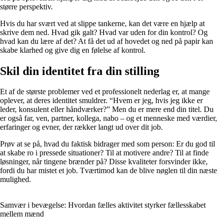
større perspektiv.
Hvis du har svært ved at slippe tankerne, kan det være en hjælp at
skrive dem ned. Hvad gik galt? Hvad var uden for din kontrol? Og
hvad kan du lære af det? At få det ud af hovedet og ned på papir kan
skabe klarhed og give dig en følelse af kontrol.
Skil din identitet fra din stilling
Et af de største problemer ved et professionelt nederlag er, at mange
oplever, at deres identitet smuldrer. “Hvem er jeg, hvis jeg ikke er
leder, konsulent eller håndværker?” Men du er mere end din titel. Du
er også far, ven, partner, kollega, nabo – og et menneske med værdier,
erfaringer og evner, der rækker langt ud over dit job.
Prøv at se på, hvad du faktisk bidrager med som person: Er du god til
at skabe ro i pressede situationer? Til at motivere andre? Til at finde
løsninger, når tingene brænder på? Disse kvaliteter forsvinder ikke,
fordi du har mistet et job. Tværtimod kan de blive nøglen til din næste
mulighed.
Samvær i bevægelse: Hvordan fælles aktivitet styrker fællesskabet
mellem mænd