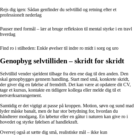
Rejs dig igen: Sådan genfinder du selvtillid og retning efter et
professionelt nederlag
Pauser med formål – lær at bruge refleksion til mental styrke i en travl
hverdag
Find ro i stilheden: Enkle øvelser til indre ro midt i sorg og uro
Genopbyg selvtilliden – skridt for skridt
Selvtillid vender sjældent tilbage fra den ene dag til den anden. Den
skal genopbygges gennem handling. Start med små, konkrete skridt,
der giver dig en følelse af fremdrift. Det kan være at opdatere dit CV,
tage et kursus, kontakte en tidligere kollega eller melde dig til et
netværksarrangement.
Samtidig er det vigtigt at passe på kroppen. Motion, søvn og sund mad
lyder måske banalt, men de har stor betydning for, hvordan du
håndterer modgang. En løbetur eller en gåtur i naturen kan give ro i
hovedet og styrke følelsen af handlekraft.
Overvej også at sætte dig små, realistiske mål – ikke kun