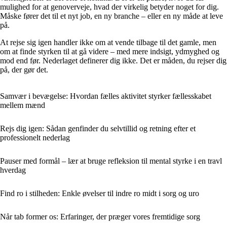
mulighed for at genoverveje, hvad der virkelig betyder noget for dig.
Måske fører det til et nyt job, en ny branche – eller en ny måde at leve
på.
At rejse sig igen handler ikke om at vende tilbage til det gamle, men
om at finde styrken til at gå videre – med mere indsigt, ydmyghed og
mod end før. Nederlaget definerer dig ikke. Det er måden, du rejser dig
på, der gør det.
Samvær i bevægelse: Hvordan fælles aktivitet styrker fællesskabet
mellem mænd
Rejs dig igen: Sådan genfinder du selvtillid og retning efter et
professionelt nederlag
Pauser med formål – lær at bruge refleksion til mental styrke i en travl
hverdag
Find ro i stilheden: Enkle øvelser til indre ro midt i sorg og uro
Når tab former os: Erfaringer, der præger vores fremtidige sorg