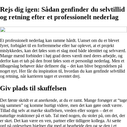
Rejs dig igen: Sådan genfinder du selvtillid
og retning efter et professionelt nederlag
Et professionelt nederlag kan ramme hårdt. Uanset om du er blevet
fyret, forbigået til en forfremmelse eller har oplevet, at et projekt
mislykkedes, kan det føles som et slag mod både identitet og selvværd.
Mange mænd forbinder i høj grad deres værdi med deres arbejde, og
derfor kan et tab på den front føles som et personligt nederlag. Men et
tilbageslag behøver ikke definere dig – det kan blive begyndelsen på
noget nyt. Her får du inspiration til, hvordan du kan genfinde selvtillid
og retning, når karrieren tager et uventet drej.
Giv plads til skuffelsen
Det første skridt er at anerkende, at du er ramt. Mange forsøger at “tage
sig sammen” og komme hurtigt videre, men det kan gøre ondt værre.
Tillad dig selv at mærke skuffelsen, vreden eller sorgen – det er
naturlige reaktioner på et tab. Tal med nogen, du stoler på, om det, der
er sket. Det kan være en ven, partner eller tidligere kollega. At sætte
ord på oplevelsen hjælper dig med at bearbejde den og se den i et