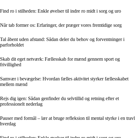
Find ro i stilheden: Enkle øvelser til indre ro midt i sorg og uro
Når tab former os: Erfaringer, der præger vores fremtidige sorg
Tal åbent uden afstand: Sådan deler du behov og forventninger i
parforholdet
Skab dit eget netværk: Fællesskab for mænd gennem sport og
frivillighed
Samvær i bevægelse: Hvordan fælles aktivitet styrker fællesskabet
mellem mænd
Rejs dig igen: Sådan genfinder du selvtillid og retning efter et
professionelt nederlag
Pauser med formål – lær at bruge refleksion til mental styrke i en travl
hverdag
Find ro i stilheden: Enkle øvelser til indre ro midt i sorg og uro