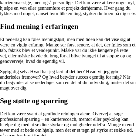
karrieremæssige, men også personlige. Det kan være at lære noget nyt,
hjælpe en ven eller gennemføre et projekt derhjemme. Hver gang du
lykkes med noget, uanset hvor lille en ting, styrker du troen på dig selv.
Find mening i erfaringen
Et nederlag kan føles meningsløst, men med tiden kan det vise sig at
være en vigtig erfaring. Mange ser først senere, at det, der føltes som et
tab, faktisk blev et vendepunkt. Måske var du ikke længere på rette
vej, eller måske havde du brug for at blive tvunget til at stoppe op og
genoverveje, hvad du egentlig vil.
Spørg dig selv: Hvad har jeg lært af det her? Hvad vil jeg gøre
anderledes fremover? Og hvad betyder succes egentlig for mig? Når
du begynder at se nederlaget som en del af din udvikling, mister det sin
magt over dig.
Søg støtte og sparring
Det kan være svært at genfinde retningen alene. Overvej at søge
professionel sparring – en karrierecoach, mentor eller psykolog kan
hjælpe dig med at se dine styrker og muligheder udefra. Mange mænd
tøver med at bede om hjælp, men det er et tegn på styrke at række ud,
når man har brug for det.