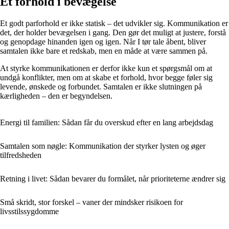
Et forhold i bevægelse
Et godt parforhold er ikke statisk – det udvikler sig. Kommunikation er
det, der holder bevægelsen i gang. Den gør det muligt at justere, forstå
og genopdage hinanden igen og igen. Når I tør tale åbent, bliver
samtalen ikke bare et redskab, men en måde at være sammen på.
At styrke kommunikationen er derfor ikke kun et spørgsmål om at
undgå konflikter, men om at skabe et forhold, hvor begge føler sig
levende, ønskede og forbundet. Samtalen er ikke slutningen på
kærligheden – den er begyndelsen.
Energi til familien: Sådan får du overskud efter en lang arbejdsdag
Samtalen som nøgle: Kommunikation der styrker lysten og øger
tilfredsheden
Retning i livet: Sådan bevarer du formålet, når prioriteterne ændrer sig
Små skridt, stor forskel – vaner der mindsker risikoen for
livsstilssygdomme