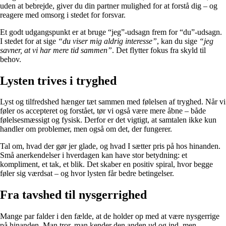
uden at bebrejde, giver du din partner mulighed for at forstå dig – og
reagere med omsorg i stedet for forsvar.
Et godt udgangspunkt er at bruge “jeg”-udsagn frem for “du”-udsagn.
I stedet for at sige
“du viser mig aldrig interesse”
, kan du sige
“jeg
savner, at vi har mere tid sammen”
. Det flytter fokus fra skyld til
behov.
Lysten trives i tryghed
Lyst og tilfredshed hænger tæt sammen med følelsen af tryghed. Når vi
føler os accepteret og forstået, tør vi også være mere åbne – både
følelsesmæssigt og fysisk. Derfor er det vigtigt, at samtalen ikke kun
handler om problemer, men også om det, der fungerer.
Tal om, hvad der gør jer glade, og hvad I sætter pris på hos hinanden.
Små anerkendelser i hverdagen kan have stor betydning: et
kompliment, et tak, et blik. Det skaber en positiv spiral, hvor begge
føler sig værdsat – og hvor lysten får bedre betingelser.
Fra tavshed til nysgerrighed
Mange par falder i den fælde, at de holder op med at være nysgerrige
på hinanden. Man tror, man kender den anden ud og ind, men