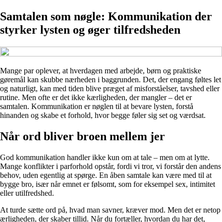
Samtalen som nøgle: Kommunikation der
styrker lysten og øger tilfredsheden
Mange par oplever, at hverdagen med arbejde, børn og praktiske
gøremål kan skubbe nærheden i baggrunden. Det, der engang føltes let
og naturligt, kan med tiden blive præget af misforståelser, tavshed eller
rutine. Men ofte er det ikke kærligheden, der mangler – det er
samtalen. Kommunikation er nøglen til at bevare lysten, forstå
hinanden og skabe et forhold, hvor begge føler sig set og værdsat.
Når ord bliver broen mellem jer
God kommunikation handler ikke kun om at tale – men om at lytte.
Mange konflikter i parforhold opstår, fordi vi tror, vi forstår den andens
behov, uden egentlig at spørge. En åben samtale kan være med til at
bygge bro, især når emnet er følsomt, som for eksempel sex, intimitet
eller utilfredshed.
At turde sætte ord på, hvad man savner, kræver mod. Men det er netop
ærligheden, der skaber tillid. Når du fortæller, hvordan du har det,