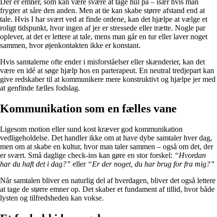
Der er emner, som kan være svære at tage hul på – især hvis man
frygter at såre den anden. Men at tie kan skabe større afstand end at
tale. Hvis I har svært ved at finde ordene, kan det hjælpe at vælge et
roligt tidspunkt, hvor ingen af jer er stressede eller trætte. Nogle par
oplever, at det er lettere at tale, mens man går en tur eller laver noget
sammen, hvor øjenkontakten ikke er konstant.
Hvis samtalerne ofte ender i misforståelser eller skænderier, kan det
være en idé at søge hjælp hos en parterapeut. En neutral tredjepart kan
give redskaber til at kommunikere mere konstruktivt og hjælpe jer med
at genfinde fælles fodslag.
Kommunikation som en fælles vane
Ligesom motion eller sund kost kræver god kommunikation
vedligeholdelse. Det handler ikke om at have dybe samtaler hver dag,
men om at skabe en kultur, hvor man taler sammen – også om det, der
er svært. Små daglige check-ins kan gøre en stor forskel:
“Hvordan
har du haft det i dag?”
eller
“Er der noget, du har brug for fra mig?”
Når samtalen bliver en naturlig del af hverdagen, bliver det også lettere
at tage de større emner op. Det skaber et fundament af tillid, hvor både
lysten og tilfredsheden kan vokse.