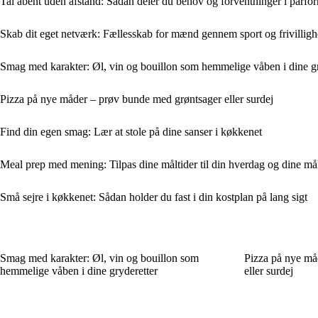
Tal åbent uden afstand: Sådan deler du behov og forventninger i parfor
Skab dit eget netværk: Fællesskab for mænd gennem sport og frivillig
Smag med karakter: Øl, vin og bouillon som hemmelige våben i dine gr
Pizza på nye måder – prøv bunde med grøntsager eller surdej
Find din egen smag: Lær at stole på dine sanser i køkkenet
Meal prep med mening: Tilpas dine måltider til din hverdag og dine må
Små sejre i køkkenet: Sådan holder du fast i din kostplan på lang sigt
Smag med karakter: Øl, vin og bouillon som
Pizza på nye må
hemmelige våben i dine gryderetter
eller surdej