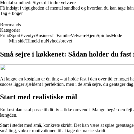
Mental sundhed: Styrk dit indre velvære
Få indsigt i vigtigheden af mental sundhed og hvordan du kan tage hå
Tag e-bogen
Brormands
Kategorier
Fritid
Sport
Eventyr
Business
IT
Familie
Velvære
Hjem
Spiritus
Mode
Min side
Tilmeld nu
Nyhedsbrevet
Små sejre i køkkenet: Sådan holder du fast i
At lægge en kostplan er én ting – at holde fast i den over tid er noget he
succes ligger sjældent i perfektion, men i de små sejre, du gentager dag e
Start med realistiske mål
En kostplan skal passe til dit liv – ikke omvendt. Mange begår den fejl at
længden.
Start i stedet med små, konkrete skridt. Det kan være at spise grøntsag
små ting, vokser motivationen til at tage det næste skridt.