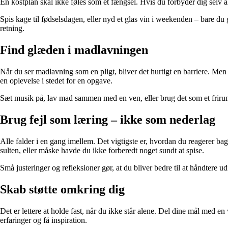
En kostplan skal ikke føles som et fængsel. Hvis du forbyder dig selv alt
Spis kage til fødselsdagen, eller nyd et glas vin i weekenden – bare du
retning.
Find glæden i madlavningen
Når du ser madlavning som en pligt, bliver det hurtigt en barriere. Men h
en oplevelse i stedet for en opgave.
Sæt musik på, lav mad sammen med en ven, eller brug det som et frirum 
Brug fejl som læring – ikke som nederlag
Alle falder i en gang imellem. Det vigtigste er, hvordan du reagerer bag
sulten, eller måske havde du ikke forberedt noget sundt at spise.
Små justeringer og refleksioner gør, at du bliver bedre til at håndtere ud
Skab støtte omkring dig
Det er lettere at holde fast, når du ikke står alene. Del dine mål med e
erfaringer og få inspiration.