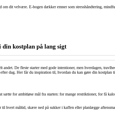
nd om dit velvære. E-bogen dækker emner som stresshåndtering, mindfu
 din kostplan på lang sigt
lt andet. De fleste starter med gode intentioner, men hverdagen, travlhed 
fter dag. Her får du inspiration til, hvordan du kan gøre din kostplan til
 sætte for ambitiøse mål fra starten: for mange restriktioner, for få kalo
er til hvert måltid, skære ned på sukker i kaffen eller planlægge aftens