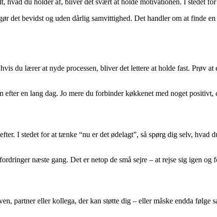
, hvad du holder af, bliver det svært at holde motivationen. I stedet for
 gør det bevidst og uden dårlig samvittighed. Det handler om at finde en
vis du lærer at nyde processen, bliver det lettere at holde fast. Prøv at 
efter en lang dag. Jo mere du forbinder køkkenet med noget positivt, de
efter. I stedet for at tænke “nu er det ødelagt”, så spørg dig selv, hvad
fordringer næste gang. Det er netop de små sejre – at rejse sig igen og fo
n ven, partner eller kollega, der kan støtte dig – eller måske endda føl