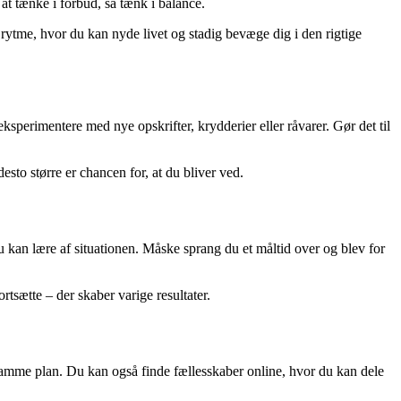
 at tænke i forbud, så tænk i balance.
 rytme, hvor du kan nyde livet og stadig bevæge dig i den rigtige
eksperimentere med nye opskrifter, krydderier eller råvarer. Gør det til
sto større er chancen for, at du bliver ved.
 du kan lære af situationen. Måske sprang du et måltid over og blev for
rtsætte – der skaber varige resultater.
ge samme plan. Du kan også finde fællesskaber online, hvor du kan dele