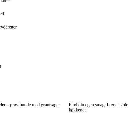
holdet
hed
yderetter
l
der – prøv bunde med grøntsager
Find din egen smag: Lær at stole 
køkkenet