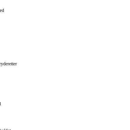
hed
yderetter
l