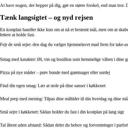
At have nogen, der hepper på dig, gør en større forskel, end man tror.
Tænk langsigtet – og nyd rejsen
En kostplan handler ikke kun om at nå et bestemt mål, men om at skabe en
lettere at holde fast.
Fejr de små sejre: den dag du vælger hjemmelavet mad frem for take-away, 
Smag med karakter: Øl, vin og bouillon som hemmelige våben i dine gr
Pizza på nye måder – prøv bunde med grøntsager eller surdej
Find din egen smag: Lær at stole på dine sanser i køkkenet
Meal prep med mening: Tilpas dine måltider til din hverdag og dine må
Små sejre i køkkenet: Sådan holder du fast i din kostplan på lang sigt
Tal åbent uden afstand: Sådan deler du behov og forventninger i parfor