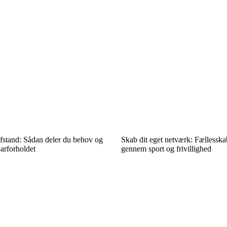
afstand: Sådan deler du behov og
Skab dit eget netværk: Fællessk
parforholdet
gennem sport og frivillighed